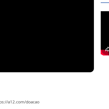
tps://a12.com/doacao