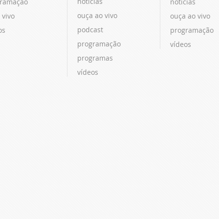
notícias
ramação
notícias
ouça ao vivo
 vivo
ouça ao vivo
podcast
os
programação
programação
vídeos
programas
vídeos