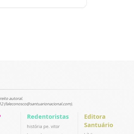
reito autoral.
12 (faleconosco@santuarionacional.com).
P
Redentoristas
Editora
Santuário
história pe. vitor