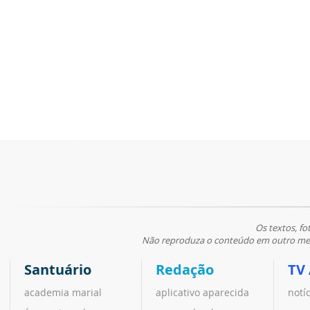
Os textos, fo
Não reproduza o conteúdo em outro meio
Santuário
Redação
TV
academia marial
aplicativo aparecida
notí