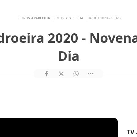
POR
TV APARECIDA
EM TV APARECIDA
04 OUT 2020 - 16H23
droeira 2020 - Novena
Dia
TV