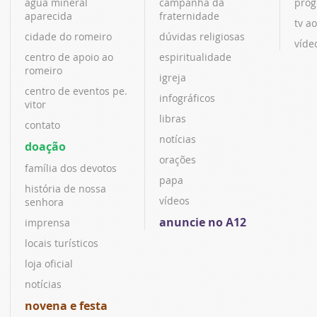
água mineral
campanha da
prog
aparecida
fraternidade
tv ao
cidade do romeiro
dúvidas religiosas
víde
centro de apoio ao
espiritualidade
romeiro
igreja
centro de eventos pe.
infográficos
vitor
libras
contato
notícias
doação
orações
família dos devotos
papa
história de nossa
vídeos
senhora
anuncie no A12
imprensa
locais turísticos
loja oficial
notícias
novena e festa