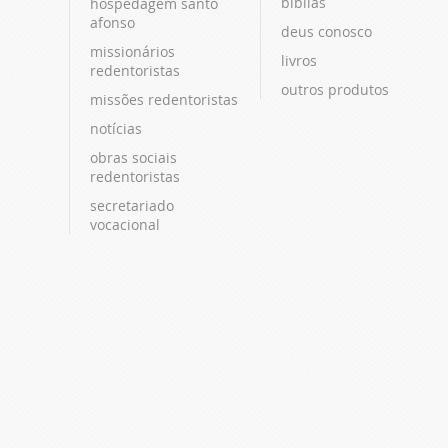
bíblias
hospedagem santo
afonso
deus conosco
missionários
livros
redentoristas
outros produtos
missões redentoristas
notícias
obras sociais
redentoristas
secretariado
vocacional