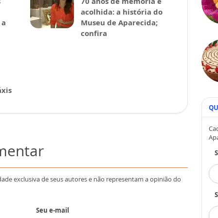
s
70 anos de memória e
acolhida: a história do
 a
Museu de Aparecida;
confira
xis
QU
Cad
Ap
omentar
dade exclusiva de seus autores e não representam a opinião do
S
Seu e-mail