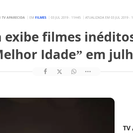
R
TV APARECIDA
EM
FILMES
03 JUL 2019 - 11H45
ATUALIZADA EM 03 JUL 2019 - 
 exibe filmes inéditos
elhor Idade” em jul
TV