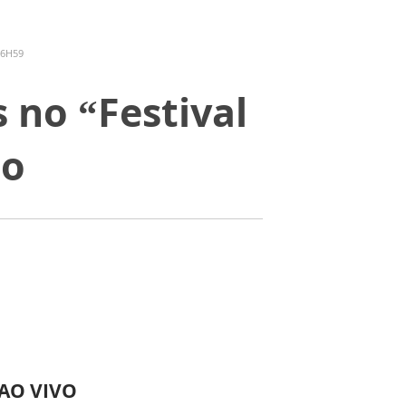
16H59
 no “Festival
ho
 AO VIVO