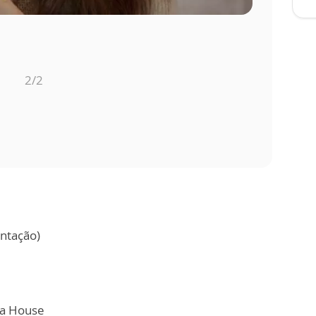
1
/2
ntação)
ica House