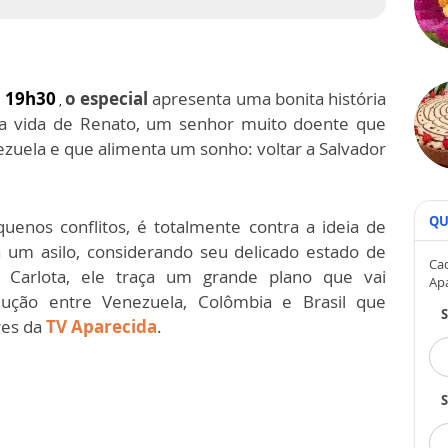
s 19h30
o especial
apresenta uma bonita história
,
 a vida de Renato, um senhor muito doente que
ela e que alimenta um sonho: voltar a Salvador
QU
uenos conflitos, é totalmente contra a ideia de
a um asilo, considerando seu delicado estado de
Cad
Carlota, ele traça um grande plano que vai
Ap
ução entre Venezuela, Colômbia e Brasil que
res da
TV Aparecida
.
S