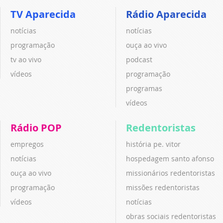
TV Aparecida
Rádio Aparecida
notícias
notícias
programação
ouça ao vivo
tv ao vivo
podcast
vídeos
programação
programas
vídeos
Rádio POP
Redentoristas
empregos
história pe. vitor
notícias
hospedagem santo afonso
ouça ao vivo
missionários redentoristas
programação
missões redentoristas
vídeos
notícias
obras sociais redentoristas