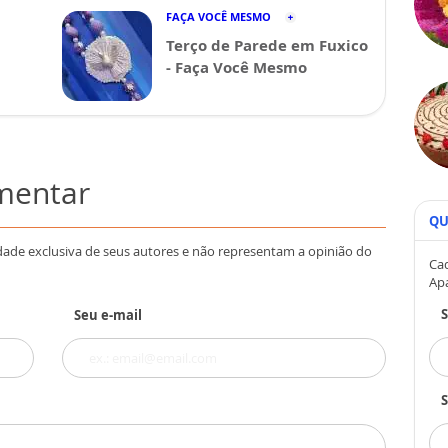
FAÇA VOCÊ MESMO
Terço de Parede em Fuxico
- Faça Você Mesmo
omentar
QU
dade exclusiva de seus autores e não representam a opinião do
Cad
Ap
Seu e-mail
S