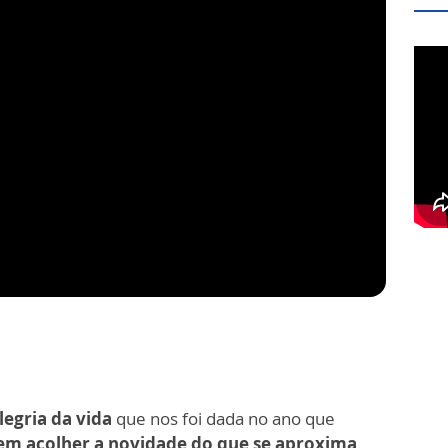
legria da vida
que nos foi dada no ano que
 em acolher a novidade do que se aproxima
.