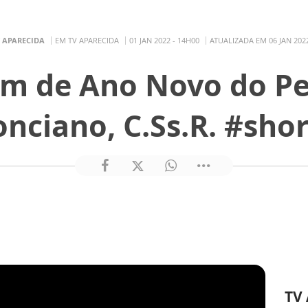
 APARECIDA
EM TV APARECIDA
01 JAN 2022 - 14H00
ATUALIZADA EM 06 JAN 2022
 de Ano Novo do Pe.
onciano, C.Ss.R. #shor
TV