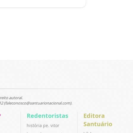
reito autoral.
12 (faleconosco@santuarionacional.com).
P
Redentoristas
Editora
Santuário
história pe. vitor