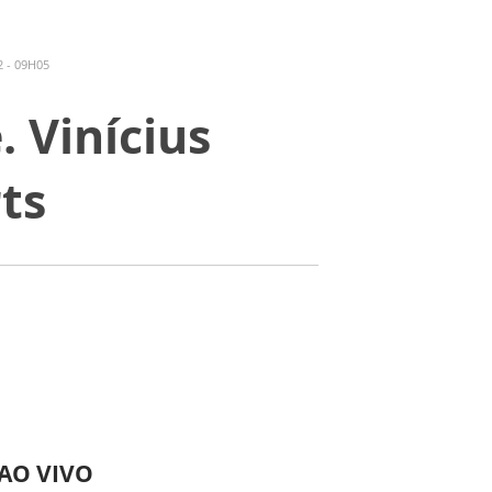
 - 09H05
 Vinícius
ts
 AO VIVO