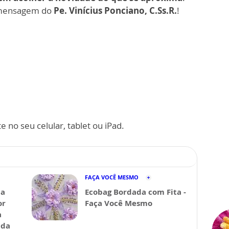
 a mensagem do
Pe. Vinícius Ponciano, C.Ss.R.
!
 no seu celular, tablet ou iPad.
FAÇA VOCÊ MESMO
da
Ecobag Bordada com Fita -
or
Faça Você Mesmo
a
ida