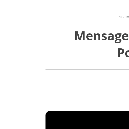
POR
TV
Mensagem
P