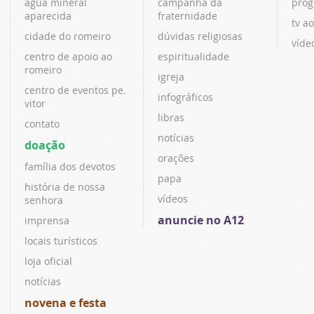
água mineral
campanha da
prog
aparecida
fraternidade
tv ao
cidade do romeiro
dúvidas religiosas
víde
centro de apoio ao
espiritualidade
romeiro
igreja
centro de eventos pe.
infográficos
vitor
libras
contato
notícias
doação
orações
família dos devotos
papa
história de nossa
vídeos
senhora
anuncie no A12
imprensa
locais turísticos
loja oficial
notícias
novena e festa