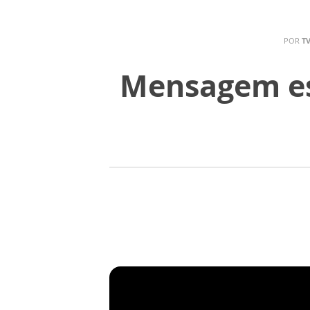
POR
T
Mensagem esp