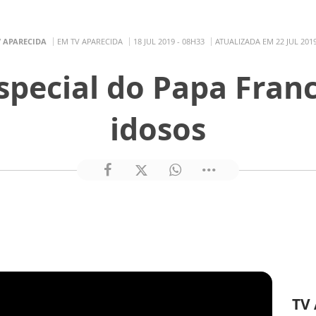
V APARECIDA
EM TV APARECIDA
18 JUL 2019 - 08H33
ATUALIZADA EM 22 JUL 2019
ecial do Papa Franc
idosos
TV