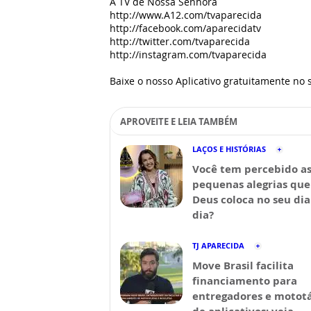
A TV de Nossa Senhora
http://www.A12.com/tvaparecida
http://facebook.com/aparecidatv
http://twitter.com/tvaparecida
http://instagram.com/tvaparecida
Baixe o nosso Aplicativo gratuitamente no s
APROVEITE E LEIA TAMBÉM
LAÇOS E HISTÓRIAS
Você tem percebido a
pequenas alegrias que
Deus coloca no seu dia
dia?
TJ APARECIDA
Move Brasil facilita
financiamento para
entregadores e mototá