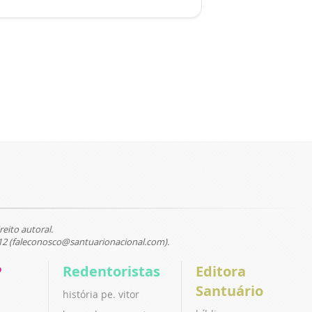
reito autoral.
12 (faleconosco@santuarionacional.com).
P
Redentoristas
Editora
Santuário
história pe. vitor