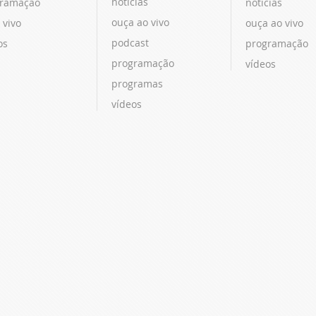
notícias
ramação
notícias
ouça ao vivo
 vivo
ouça ao vivo
podcast
os
programação
programação
vídeos
programas
vídeos