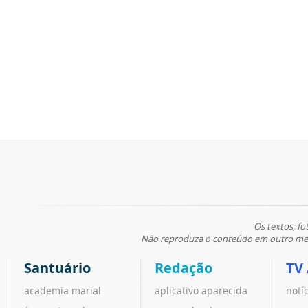
Os textos, fo
Não reproduza o conteúdo em outro meio
Santuário
Redação
TV
academia marial
aplicativo aparecida
notí