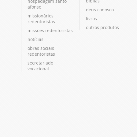
bíblias
hospedagem santo
afonso
deus conosco
missionários
livros
redentoristas
outros produtos
missões redentoristas
notícias
obras sociais
redentoristas
secretariado
vocacional