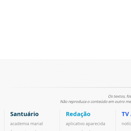
Os textos, fo
Não reproduza o conteúdo em outro meio
Santuário
Redação
TV
academia marial
aplicativo aparecida
notí