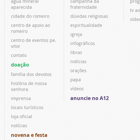
água mineral
campanha da
prog
aparecida
fraternidade
tv ao
cidade do romeiro
dúvidas religiosas
víde
centro de apoio ao
espiritualidade
romeiro
igreja
centro de eventos pe.
infográficos
vitor
libras
contato
notícias
doação
orações
família dos devotos
papa
história de nossa
vídeos
senhora
anuncie no A12
imprensa
locais turísticos
loja oficial
notícias
novena e festa