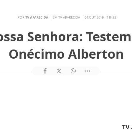
POR
TV APARECIDA
EM TV APARECIDA
04 OUT 2019 - 11H22
ossa Senhora: Test
Onécimo Alberton
TV