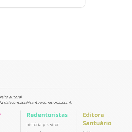
reito autoral.
12 (faleconosco@santuarionacional.com).
P
Redentoristas
Editora
Santuário
história pe. vitor