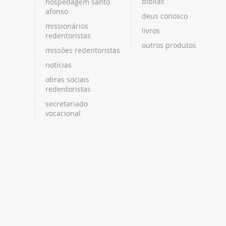
bíblias
hospedagem santo
afonso
deus conosco
missionários
livros
redentoristas
outros produtos
missões redentoristas
notícias
obras sociais
redentoristas
secretariado
vocacional