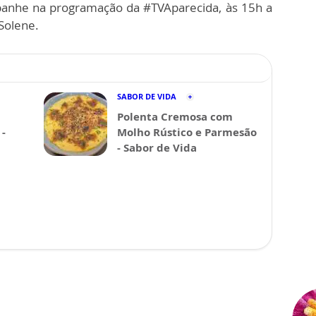
panhe na programação da #TVAparecida, às 15h a
Solene.
SABOR DE VIDA
Polenta Cremosa com
-
Molho Rústico e Parmesão
- Sabor de Vida