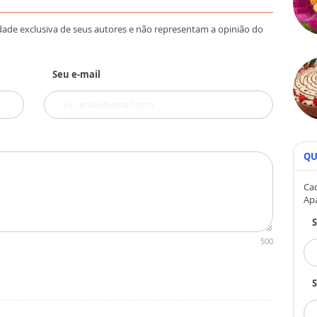
dade exclusiva de seus autores e não representam a opinião do
Seu e-mail
QU
Cad
Ap
500
S