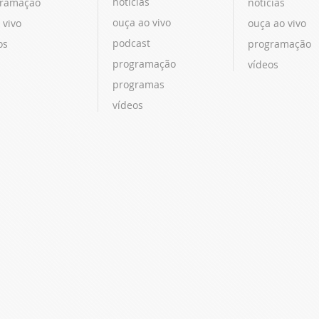
notícias
ramação
notícias
ouça ao vivo
 vivo
ouça ao vivo
podcast
os
programação
programação
vídeos
programas
vídeos