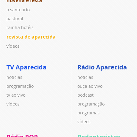
novena e festa
o santuário
pastoral
rainha hotéis
revista de aparecida
vídeos
TV Aparecida
Rádio Aparecida
notícias
notícias
programação
ouça ao vivo
tv ao vivo
podcast
vídeos
programação
programas
vídeos
Rádio POP
Redentoristas