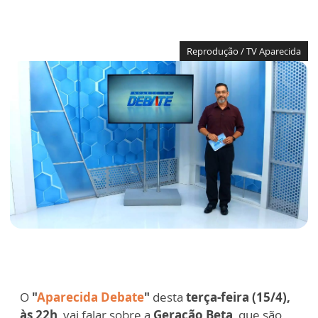
Reprodução / TV Aparecida
O
"
Aparecida Debate
"
desta
terça-feira (15/4),
às 22h
, vai falar sobre a
Geração Beta
, que são