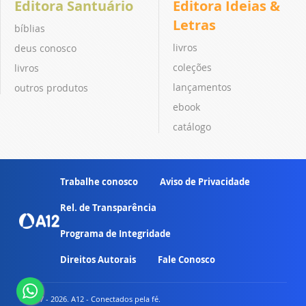
Editora Santuário
Editora Ideias &
Letras
bíblias
livros
deus conosco
coleções
livros
lançamentos
outros produtos
ebook
catálogo
Trabalhe conosco
Aviso de Privacidade
Rel. de Transparência
Programa de Integridade
Direitos Autorais
Fale Conosco
© 2007 - 2026. A12 - Conectados pela fé.