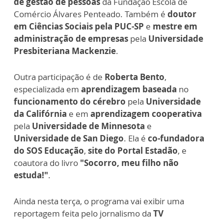
de gestão de pessoas
da Fundação Escola de
Comércio Álvares
Penteado. Também é
doutor
em Ciências Sociais pela PUC-SP
e
mestre em
administração de empresas
pela
Universidade
Presbiteriana
Mackenzie
.
Outra participação é de
Roberta Bento
,
especializada em
aprendizagem baseada
no
funcionamento do cérebro
pela
Universidade
da Califórnia
e em
aprendizagem cooperativa
pela
Universidade de Minnesota
e
Universidade de San Diego
. Ela é
co-fundadora
do SOS Educação
,
site do Portal Estadão
, e
coautora do livro
"Socorro, meu filho não
estuda!"
.
Ainda nesta terça, o programa vai exibir uma
reportagem feita pelo jornalismo da
TV