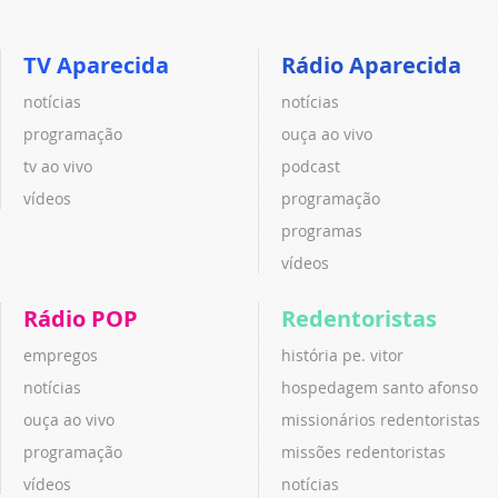
TV Aparecida
Rádio Aparecida
notícias
notícias
programação
ouça ao vivo
tv ao vivo
podcast
vídeos
programação
programas
vídeos
Rádio POP
Redentoristas
empregos
história pe. vitor
notícias
hospedagem santo afonso
ouça ao vivo
missionários redentoristas
programação
missões redentoristas
vídeos
notícias