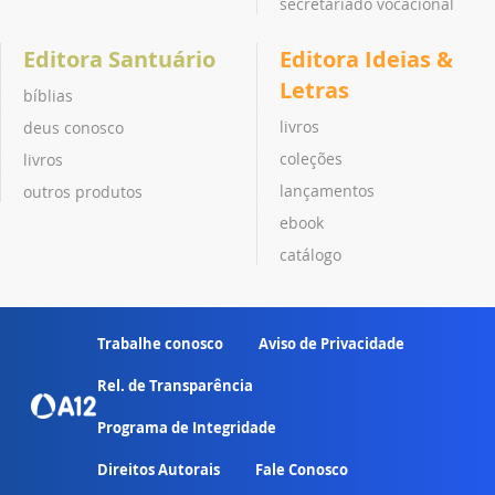
secretariado vocacional
Editora Santuário
Editora Ideias &
Letras
bíblias
livros
deus conosco
coleções
livros
lançamentos
outros produtos
ebook
catálogo
Trabalhe conosco
Aviso de Privacidade
Rel. de Transparência
Programa de Integridade
Direitos Autorais
Fale Conosco