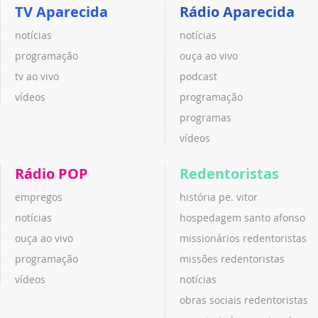
TV Aparecida
Rádio Aparecida
notícias
notícias
programação
ouça ao vivo
tv ao vivo
podcast
vídeos
programação
programas
vídeos
Rádio POP
Redentoristas
empregos
história pe. vitor
notícias
hospedagem santo afonso
ouça ao vivo
missionários redentoristas
programação
missões redentoristas
vídeos
notícias
obras sociais redentoristas