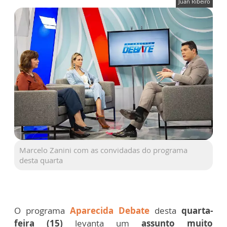
Juan Ribeiro
Marcelo Zanini com as convidadas do programa
desta quarta
O programa
Aparecida Debate
desta
quarta-
feira (15)
levanta um
assunto muito