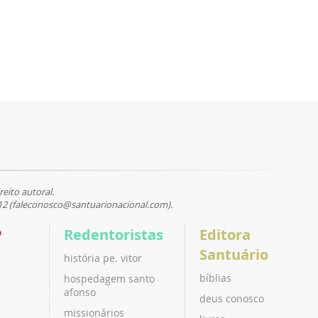
reito autoral.
12 (faleconosco@santuarionacional.com).
P
Redentoristas
Editora
Santuário
história pe. vitor
bíblias
hospedagem santo
afonso
deus conosco
missionários