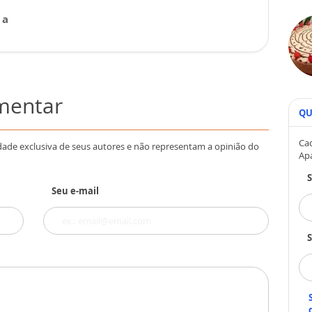
 a
omentar
QU
Cad
dade exclusiva de seus autores e não representam a opinião do
Ap
Seu e-mail
S