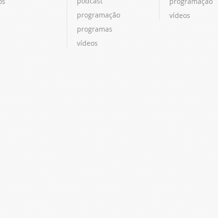
podcast
os
programação
programação
vídeos
programas
vídeos