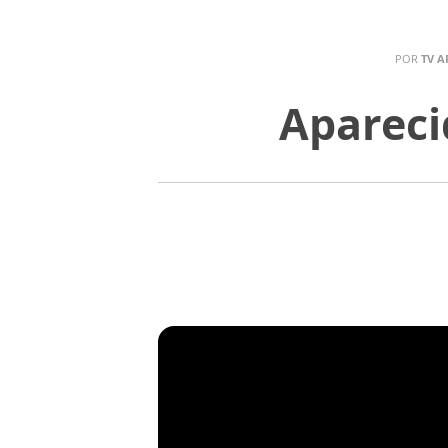
POR
TV A
Apareci