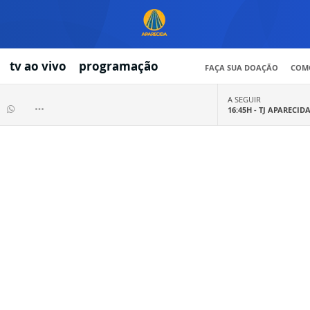
tv ao vivo
programação
FAÇA SUA DOAÇÃO
COMO
A SEGUIR
16:45H -
TJ APARECID