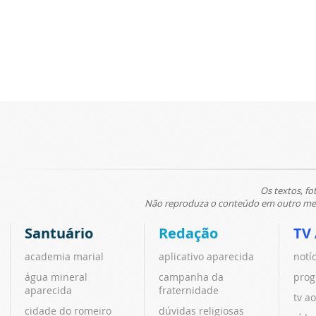
Os textos, fo
Não reproduza o conteúdo em outro meio
Santuário
Redação
TV
academia marial
aplicativo aparecida
notí
água mineral
campanha da
prog
aparecida
fraternidade
tv ao
cidade do romeiro
dúvidas religiosas