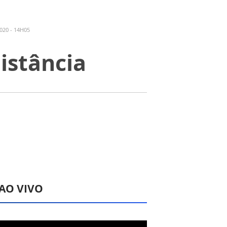
020 - 14H05
istância
 AO VIVO