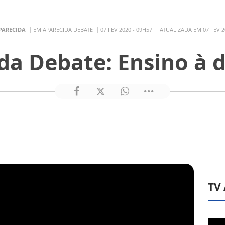
PARECIDA
EM APARECIDA DEBATE
07 FEV 2020 - 09H57
ATUALIZADA EM 07 FEV 2
da Debate: Ensino à d
TV