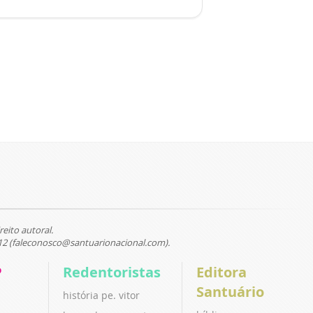
reito autoral.
12 (faleconosco@santuarionacional.com).
P
Redentoristas
Editora
Santuário
história pe. vitor