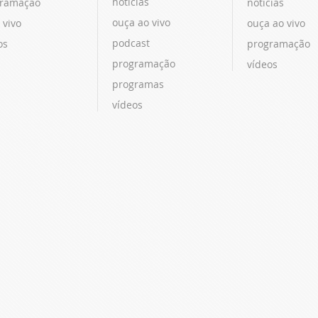
notícias
ramação
notícias
ouça ao vivo
 vivo
ouça ao vivo
podcast
os
programação
programação
vídeos
programas
vídeos