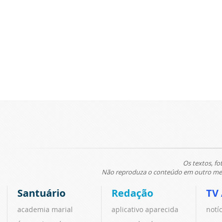
Os textos, fo
Não reproduza o conteúdo em outro meio
Santuário
Redação
TV
academia marial
aplicativo aparecida
notí