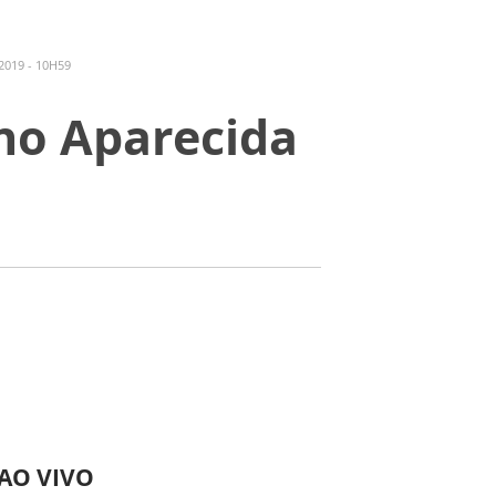
019 - 10H59
no Aparecida
 AO VIVO