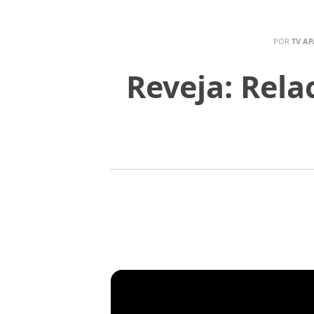
POR
TV AP
Reveja: Rel