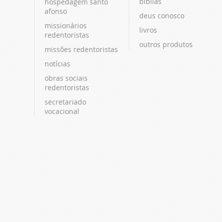
bíblias
hospedagem santo
afonso
deus conosco
missionários
livros
redentoristas
outros produtos
missões redentoristas
notícias
obras sociais
redentoristas
secretariado
vocacional