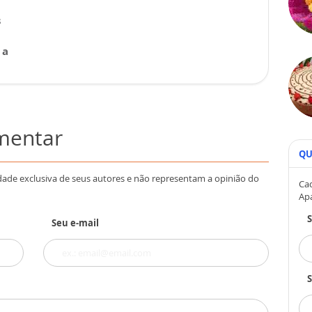
s
 a
omentar
QU
dade exclusiva de seus autores e não representam a opinião do
Cad
Ap
Seu e-mail
S