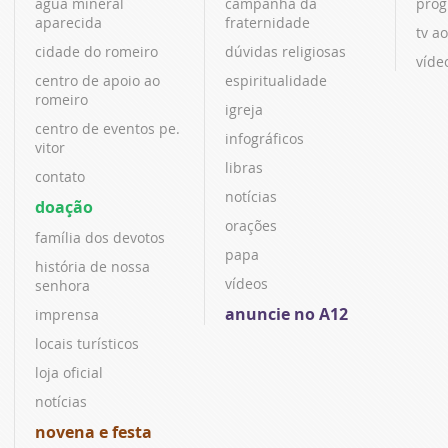
água mineral
campanha da
prog
aparecida
fraternidade
tv ao
cidade do romeiro
dúvidas religiosas
víde
centro de apoio ao
espiritualidade
romeiro
igreja
centro de eventos pe.
infográficos
vitor
libras
contato
notícias
doação
orações
família dos devotos
papa
história de nossa
vídeos
senhora
anuncie no A12
imprensa
locais turísticos
loja oficial
notícias
novena e festa