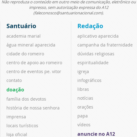
Não reproduza o conteúdo em outro meio de comunicação, eletrônico ou
impresso, sem autorização expressa do A12
(faleconosco@santuarionacional.com).
Santuário
Redação
academia marial
aplicativo aparecida
água mineral aparecida
campanha da fraternidade
cidade do romeiro
dúvidas religiosas
centro de apoio ao romeiro
espiritualidade
centro de eventos pe. vitor
igreja
contato
infográficos
doação
libras
notícias
família dos devotos
orações
história de nossa senhora
papa
imprensa
vídeos
locais turísticos
anuncie no A12
loja oficial