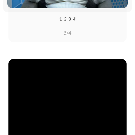
1
2
3
4
3
/4