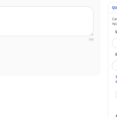
QU
Cad
Ap
500
S