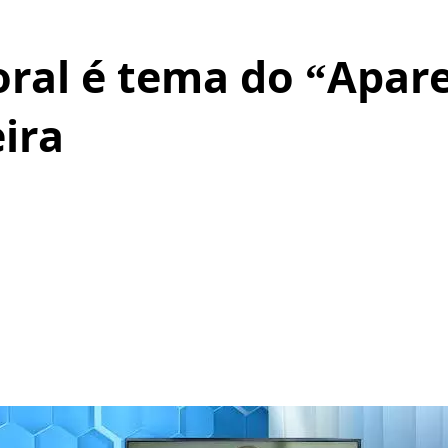
oral é tema do “Apar
eira