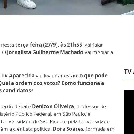
r nesta
terça-feira (27/9), às 21h55
, vai falar
. O
jornalista Guilherme Machado
vai mediar a
TV
a
TV Aparecida
vai levantar estão:
o que pode
Qual a ordem dos votos? Como funciona a
s candidatos?
cipa do debate
Denizon Oliveira
, professor de
nistério Público Federal, em São Paulo, é
 Universidade de São Paulo e pela Universidade
m a cientista política,
Dora Soares
, formada em