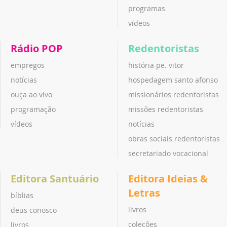
programas
vídeos
Rádio POP
Redentoristas
empregos
história pe. vitor
notícias
hospedagem santo afonso
ouça ao vivo
missionários redentoristas
programação
missões redentoristas
vídeos
notícias
obras sociais redentoristas
secretariado vocacional
Editora Santuário
Editora Ideias &
Letras
bíblias
livros
deus conosco
coleções
livros