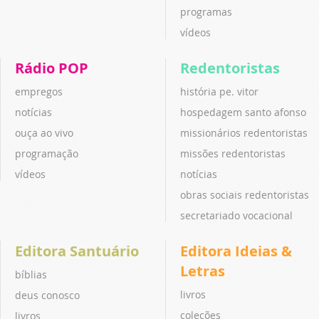
programas
vídeos
Rádio POP
Redentoristas
empregos
história pe. vitor
notícias
hospedagem santo afonso
ouça ao vivo
missionários redentoristas
programação
missões redentoristas
vídeos
notícias
obras sociais redentoristas
secretariado vocacional
Editora Santuário
Editora Ideias &
Letras
bíblias
livros
deus conosco
coleções
livros