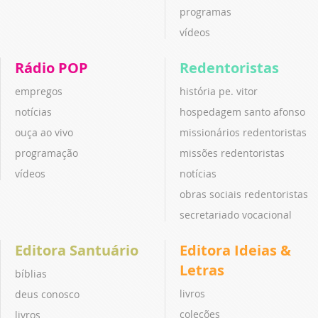
programas
vídeos
Rádio POP
Redentoristas
empregos
história pe. vitor
notícias
hospedagem santo afonso
ouça ao vivo
missionários redentoristas
programação
missões redentoristas
vídeos
notícias
obras sociais redentoristas
secretariado vocacional
Editora Santuário
Editora Ideias &
Letras
bíblias
livros
deus conosco
coleções
livros