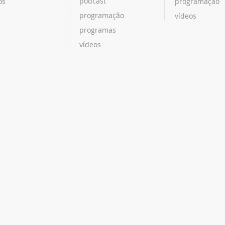
podcast
os
programação
programação
vídeos
programas
vídeos