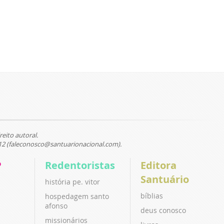
reito autoral.
12 (faleconosco@santuarionacional.com).
P
Redentoristas
Editora
Santuário
história pe. vitor
bíblias
hospedagem santo
afonso
deus conosco
missionários