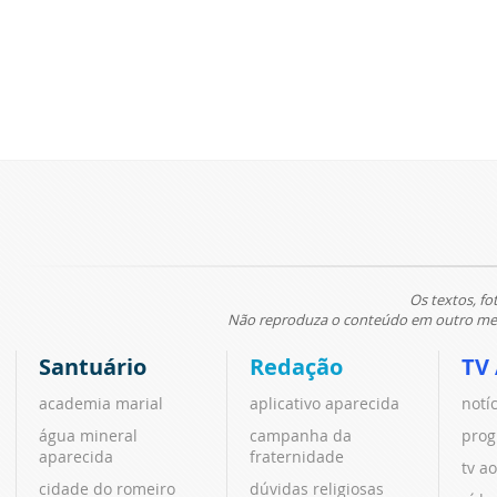
Os textos, fo
Não reproduza o conteúdo em outro meio
Santuário
Redação
TV
academia marial
aplicativo aparecida
notí
água mineral
campanha da
prog
aparecida
fraternidade
tv ao
cidade do romeiro
dúvidas religiosas