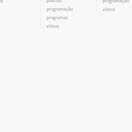
podcast
os
programação
programação
vídeos
programas
vídeos