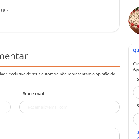
ta -
QU
omentar
Cad
Ap
dade exclusiva de seus autores e não representam a opinião do
Seu e-mail
S