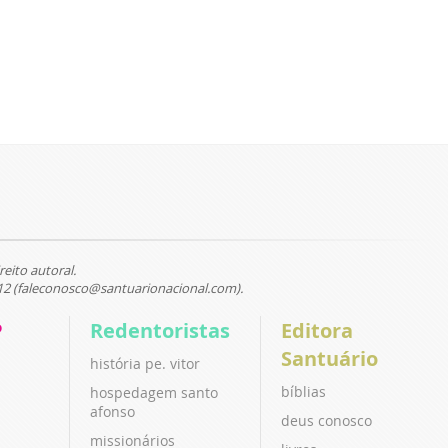
reito autoral.
12 (faleconosco@santuarionacional.com).
P
Redentoristas
Editora
Santuário
história pe. vitor
bíblias
hospedagem santo
afonso
deus conosco
missionários