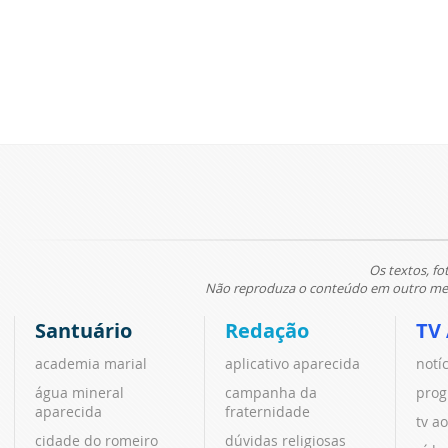
Os textos, fo
Não reproduza o conteúdo em outro meio
Santuário
Redação
TV
academia marial
aplicativo aparecida
notí
água mineral
campanha da
prog
aparecida
fraternidade
tv ao
cidade do romeiro
dúvidas religiosas