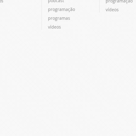
podcast
os
programação
programação
vídeos
programas
vídeos