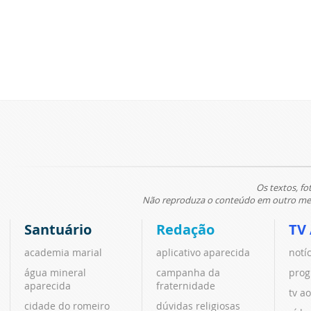
Os textos, fo
Não reproduza o conteúdo em outro meio
Santuário
Redação
TV
academia marial
aplicativo aparecida
notí
água mineral
campanha da
prog
aparecida
fraternidade
tv ao
cidade do romeiro
dúvidas religiosas