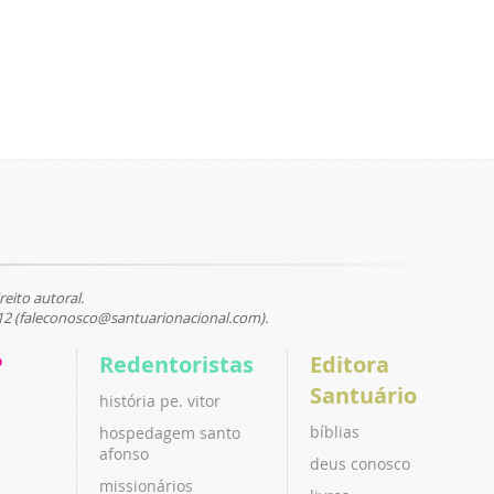
reito autoral.
12 (faleconosco@santuarionacional.com).
P
Redentoristas
Editora
Santuário
história pe. vitor
bíblias
hospedagem santo
afonso
deus conosco
missionários