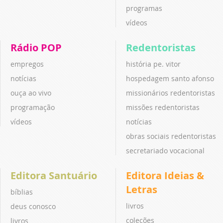
programas
vídeos
Rádio POP
Redentoristas
empregos
história pe. vitor
notícias
hospedagem santo afonso
ouça ao vivo
missionários redentoristas
programação
missões redentoristas
vídeos
notícias
obras sociais redentoristas
secretariado vocacional
Editora Santuário
Editora Ideias &
Letras
bíblias
livros
deus conosco
coleções
livros