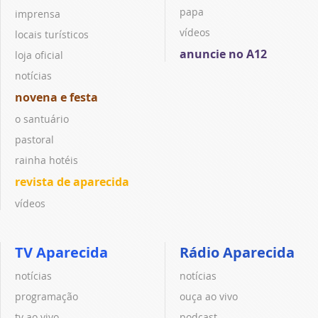
papa
imprensa
vídeos
locais turísticos
anuncie no A12
loja oficial
notícias
novena e festa
o santuário
pastoral
rainha hotéis
revista de aparecida
vídeos
TV Aparecida
Rádio Aparecida
notícias
notícias
programação
ouça ao vivo
tv ao vivo
podcast