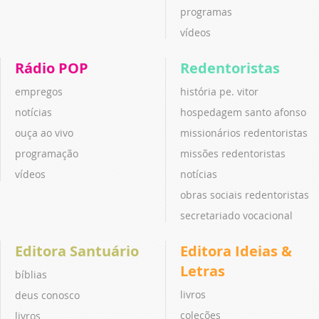
programas
vídeos
Rádio POP
Redentoristas
empregos
história pe. vitor
notícias
hospedagem santo afonso
ouça ao vivo
missionários redentoristas
programação
missões redentoristas
vídeos
notícias
obras sociais redentoristas
secretariado vocacional
Editora Santuário
Editora Ideias &
Letras
bíblias
livros
deus conosco
coleções
livros