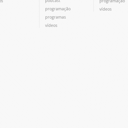
podcast
os
programação
programação
vídeos
programas
vídeos