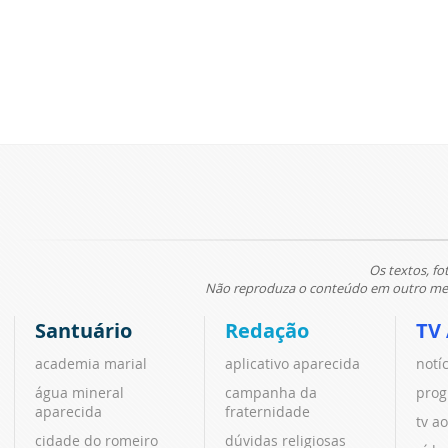
Os textos, fo
Não reproduza o conteúdo em outro meio
Santuário
Redação
TV
academia marial
aplicativo aparecida
notí
água mineral
campanha da
prog
aparecida
fraternidade
tv ao
cidade do romeiro
dúvidas religiosas