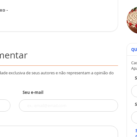
xo -
QU
omentar
Cad
Ap
dade exclusiva de seus autores e não representam a opinião do
Seu e-mail
S