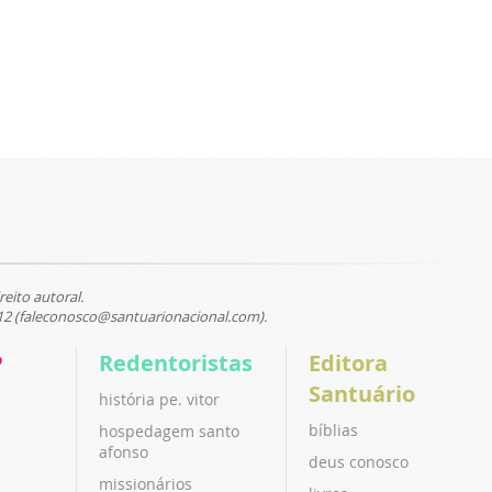
reito autoral.
12 (faleconosco@santuarionacional.com).
P
Redentoristas
Editora
Santuário
história pe. vitor
bíblias
hospedagem santo
afonso
deus conosco
missionários