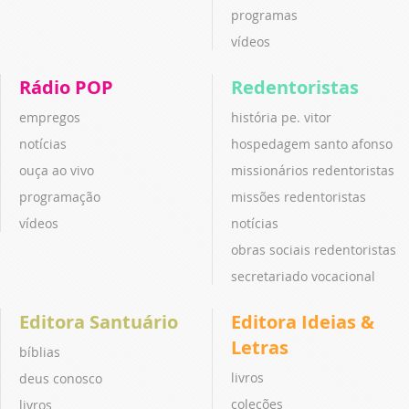
programas
vídeos
Rádio POP
Redentoristas
empregos
história pe. vitor
notícias
hospedagem santo afonso
ouça ao vivo
missionários redentoristas
programação
missões redentoristas
vídeos
notícias
obras sociais redentoristas
secretariado vocacional
Editora Santuário
Editora Ideias &
Letras
bíblias
livros
deus conosco
coleções
livros