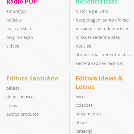
Rádio POP
Redentoristas
empregos
história pe. vitor
notícias
hospedagem santo afonso
ouça ao vivo
missionários redentoristas
programação
missões redentoristas
vídeos
notícias
obras sociais redentoristas
secretariado vocacional
Editora Santuário
Editora Ideias &
Letras
bíblias
livros
deus conosco
coleções
livros
lançamentos
outros produtos
ebook
catálogo