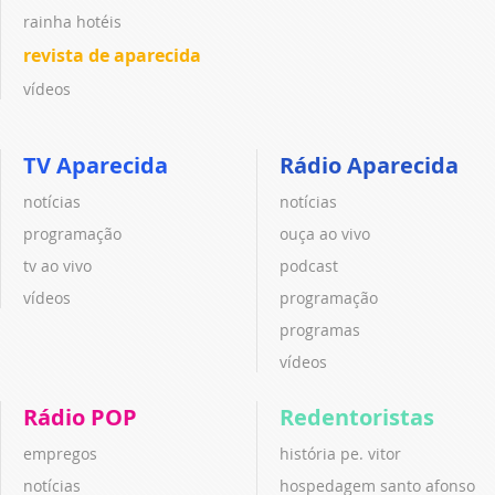
rainha hotéis
revista de aparecida
vídeos
TV Aparecida
Rádio Aparecida
notícias
notícias
programação
ouça ao vivo
tv ao vivo
podcast
vídeos
programação
programas
vídeos
Rádio POP
Redentoristas
empregos
história pe. vitor
notícias
hospedagem santo afonso