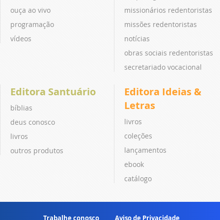
ouça ao vivo
missionários redentoristas
programação
missões redentoristas
vídeos
notícias
obras sociais redentoristas
secretariado vocacional
Editora Santuário
Editora Ideias &
Letras
bíblias
livros
deus conosco
coleções
livros
lançamentos
outros produtos
ebook
catálogo
Trabalhe conosco
Aviso de Privacidade