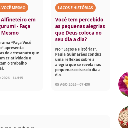
A VOCÊ MESMO
LAÇOS E HISTÓRIAS
 Alfineteiro em
Você tem percebido
urumi - Faça
as pequenas alegrias
ê Mesmo
que Deus coloca no
seu dia a dia?
grama “Faça Você
” apresenta
No “Laços e Histórias”,
as de artesanato que
Paula Guimarães conduz
am criatividade e
uma reflexão sobre a
zam o trabalho
alegria que se revela nas
l.
pequenas coisas do dia a
dia.
 2026 - 14H15
05 AGO 2026 - 07H30