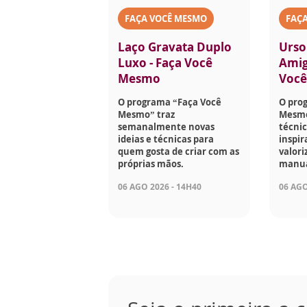
FAÇA VOCÊ MESMO
FAÇ
Laço Gravata Duplo
Urso
Luxo - Faça Você
Amig
Mesmo
Voc
O programa “Faça Você
O pro
Mesmo” traz
Mesmo
semanalmente novas
técnic
ideias e técnicas para
inspir
quem gosta de criar com as
valori
próprias mãos.
manua
06 AGO 2026 - 14H40
06 AGO