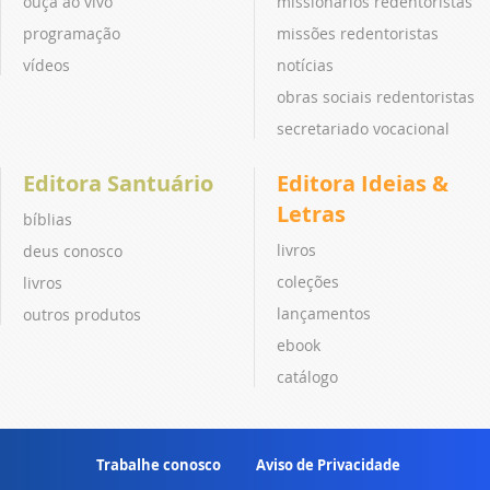
ouça ao vivo
missionários redentoristas
programação
missões redentoristas
vídeos
notícias
obras sociais redentoristas
secretariado vocacional
Editora Santuário
Editora Ideias &
Letras
bíblias
livros
deus conosco
coleções
livros
lançamentos
outros produtos
ebook
catálogo
Trabalhe conosco
Aviso de Privacidade