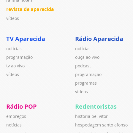
rainha hotéis
revista de aparecida
vídeos
TV Aparecida
Rádio Aparecida
notícias
notícias
programação
ouça ao vivo
tv ao vivo
podcast
vídeos
programação
programas
vídeos
Rádio POP
Redentoristas
empregos
história pe. vitor
notícias
hospedagem santo afonso