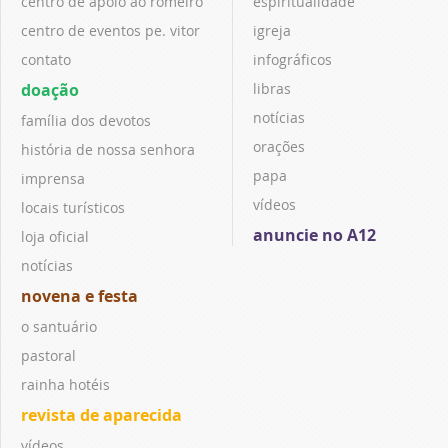
centro de apoio ao romeiro
espiritualidade
centro de eventos pe. vitor
igreja
contato
infográficos
doação
libras
notícias
família dos devotos
orações
história de nossa senhora
papa
imprensa
vídeos
locais turísticos
anuncie no A12
loja oficial
notícias
novena e festa
o santuário
pastoral
rainha hotéis
revista de aparecida
vídeos