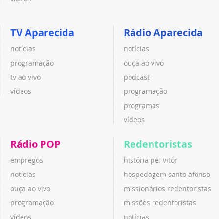
TV Aparecida
Rádio Aparecida
notícias
notícias
programação
ouça ao vivo
tv ao vivo
podcast
vídeos
programação
programas
vídeos
Rádio POP
Redentoristas
empregos
história pe. vitor
notícias
hospedagem santo afonso
ouça ao vivo
missionários redentoristas
programação
missões redentoristas
vídeos
notícias