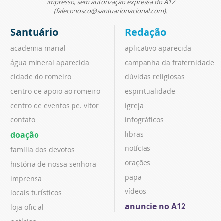
impresso, sem autorização expressa do A12
(faleconosco@santuarionacional.com).
Santuário
Redação
academia marial
aplicativo aparecida
água mineral aparecida
campanha da fraternidade
cidade do romeiro
dúvidas religiosas
centro de apoio ao romeiro
espiritualidade
centro de eventos pe. vitor
igreja
contato
infográficos
doação
libras
notícias
família dos devotos
orações
história de nossa senhora
papa
imprensa
vídeos
locais turísticos
anuncie no A12
loja oficial