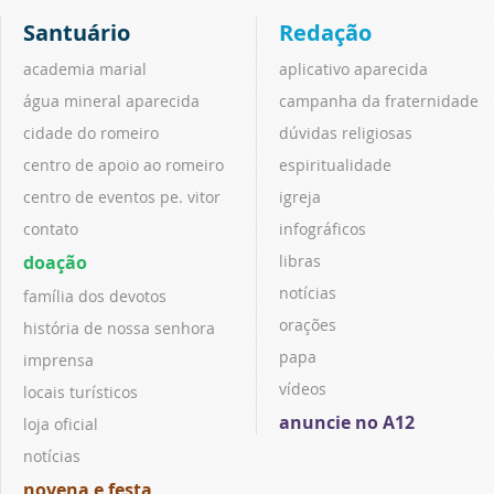
Santuário
Redação
academia marial
aplicativo aparecida
água mineral aparecida
campanha da fraternidade
cidade do romeiro
dúvidas religiosas
centro de apoio ao romeiro
espiritualidade
centro de eventos pe. vitor
igreja
contato
infográficos
doação
libras
notícias
família dos devotos
orações
história de nossa senhora
papa
imprensa
vídeos
locais turísticos
anuncie no A12
loja oficial
notícias
novena e festa