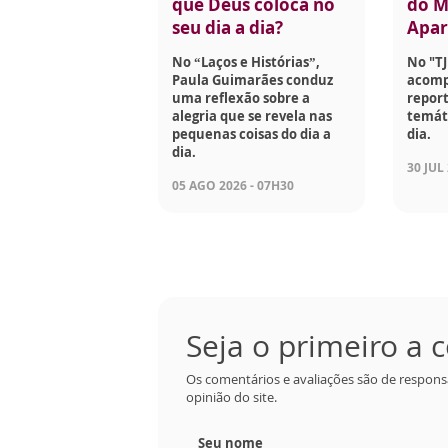
que Deus coloca no
do M
seu dia a dia?
Apar
No “Laços e Histórias”,
No "TJ
Paula Guimarães conduz
acomp
uma reflexão sobre a
report
alegria que se revela nas
temáti
pequenas coisas do dia a
dia.
dia.
30 JUL
05 AGO 2026 - 07H30
Seja o primeiro a
Os comentários e avaliações são de respons
opinião do site.
Seu nome