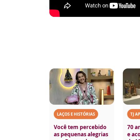
LAÇOS E HISTÓRIAS
TJ A
Você tem percebido
70 a
as pequenas alegrias
e aco