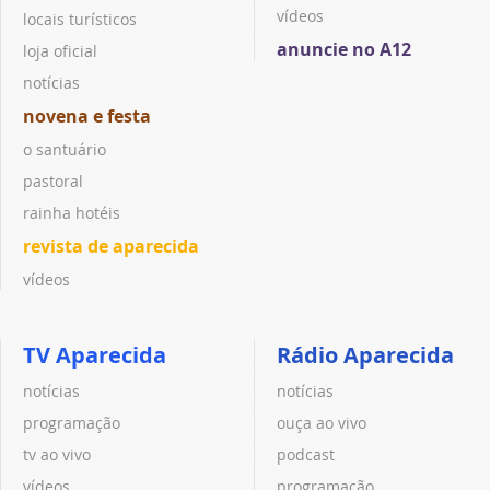
vídeos
locais turísticos
anuncie no A12
loja oficial
notícias
novena e festa
o santuário
pastoral
rainha hotéis
revista de aparecida
vídeos
TV Aparecida
Rádio Aparecida
notícias
notícias
programação
ouça ao vivo
tv ao vivo
podcast
vídeos
programação