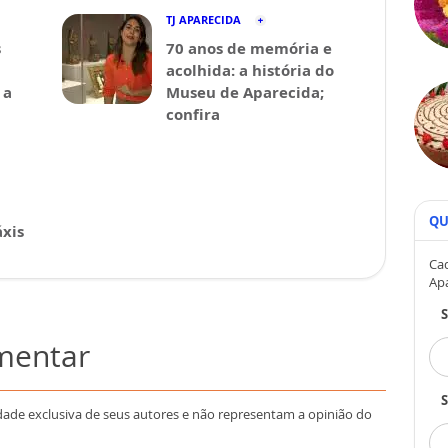
TJ APARECIDA
s
70 anos de memória e
acolhida: a história do
 a
Museu de Aparecida;
confira
QU
xis
Cad
Ap
omentar
S
dade exclusiva de seus autores e não representam a opinião do