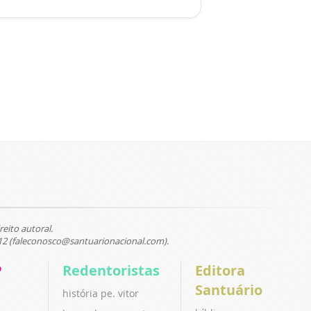
reito autoral.
12 (faleconosco@santuarionacional.com).
P
Redentoristas
Editora
Santuário
história pe. vitor