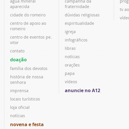
água mineral
campanha da
prog
aparecida
fraternidade
tv ao
cidade do romeiro
dúvidas religiosas
víde
centro de apoio ao
espiritualidade
romeiro
igreja
centro de eventos pe.
infográficos
vitor
libras
contato
notícias
doação
orações
família dos devotos
papa
história de nossa
vídeos
senhora
anuncie no A12
imprensa
locais turísticos
loja oficial
notícias
novena e festa