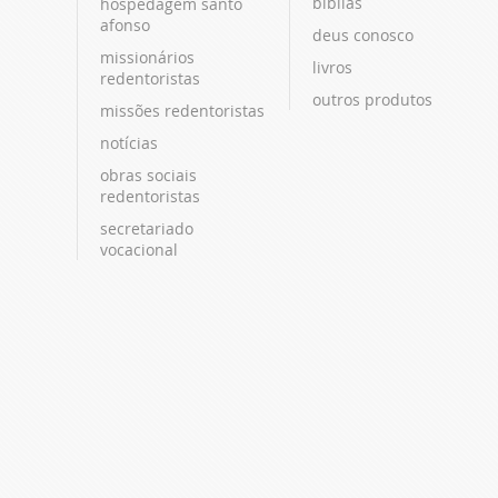
bíblias
hospedagem santo
afonso
deus conosco
missionários
livros
redentoristas
outros produtos
missões redentoristas
notícias
obras sociais
redentoristas
secretariado
vocacional