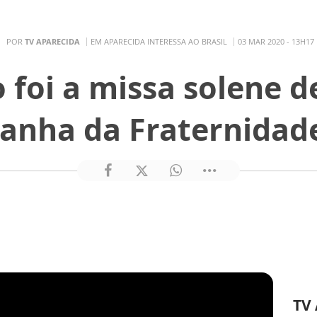
POR
TV APARECIDA
EM APARECIDA INTERESSA AO BRASIL
03 MAR 2020 - 13H17
 foi a missa solene d
nha da Fraternidad
TV