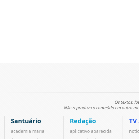
Os textos, fo
Não reproduza o conteúdo em outro meio
Santuário
Redação
TV
academia marial
aplicativo aparecida
notí