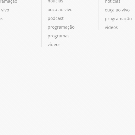
notícias
ramação
notícias
ouça ao vivo
 vivo
ouça ao vivo
podcast
os
programação
programação
vídeos
programas
vídeos