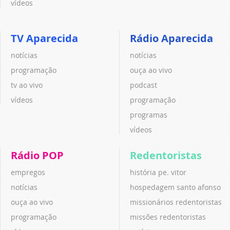
vídeos
TV Aparecida
Rádio Aparecida
notícias
notícias
programação
ouça ao vivo
tv ao vivo
podcast
vídeos
programação
programas
vídeos
Rádio POP
Redentoristas
empregos
história pe. vitor
notícias
hospedagem santo afonso
ouça ao vivo
missionários redentoristas
programação
missões redentoristas