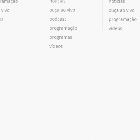
notícias
ramação
notícias
ouça ao vivo
 vivo
ouça ao vivo
podcast
os
programação
programação
vídeos
programas
vídeos