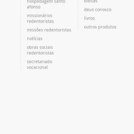
bíblias
hospedagem santo
afonso
deus conosco
missionários
livros
redentoristas
outros produtos
missões redentoristas
notícias
obras sociais
redentoristas
secretariado
vocacional