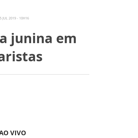
 JUL 2019 - 10H16
ta junina em
aristas
 AO VIVO