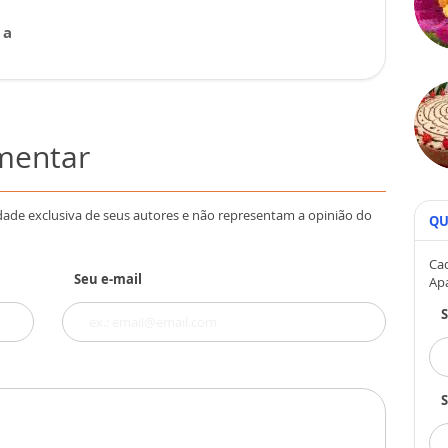
 a
omentar
dade exclusiva de seus autores e não representam a opinião do
QU
Cad
Seu e-mail
Ap
S