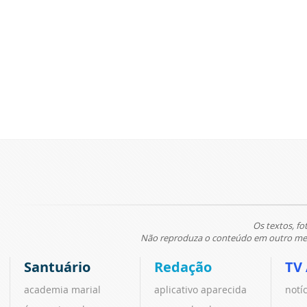
Os textos, fo
Não reproduza o conteúdo em outro meio
Santuário
Redação
TV
academia marial
aplicativo aparecida
notí