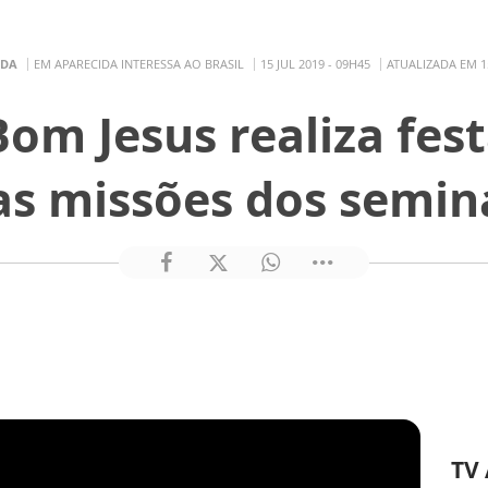
IDA
EM APARECIDA INTERESSA AO BRASIL
15 JUL 2019 - 09H45
ATUALIZADA EM 15
om Jesus realiza fes
as missões dos semin
TV