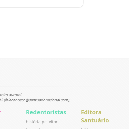
reito autoral.
12 (faleconosco@santuarionacional.com).
P
Redentoristas
Editora
Santuário
história pe. vitor