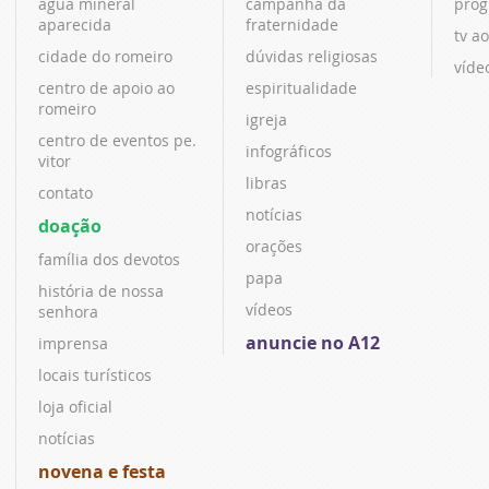
água mineral
campanha da
prog
aparecida
fraternidade
tv ao
cidade do romeiro
dúvidas religiosas
víde
centro de apoio ao
espiritualidade
romeiro
igreja
centro de eventos pe.
infográficos
vitor
libras
contato
notícias
doação
orações
família dos devotos
papa
história de nossa
vídeos
senhora
anuncie no A12
imprensa
locais turísticos
loja oficial
notícias
novena e festa