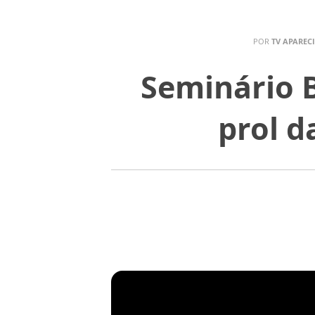
POR
TV APAREC
Seminário B
prol d