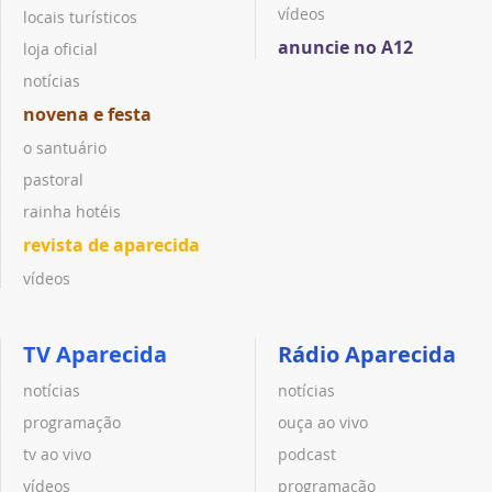
vídeos
locais turísticos
anuncie no A12
loja oficial
notícias
novena e festa
o santuário
pastoral
rainha hotéis
revista de aparecida
vídeos
TV Aparecida
Rádio Aparecida
notícias
notícias
programação
ouça ao vivo
tv ao vivo
podcast
vídeos
programação