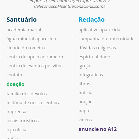
impresso, sem autorização expressa do A12
(faleconosco@santuarionacional.com).
Santuário
Redação
academia marial
aplicativo aparecida
água mineral aparecida
campanha da fraternidade
cidade do romeiro
dúvidas religiosas
centro de apoio ao romeiro
espiritualidade
centro de eventos pe. vitor
igreja
contato
infográficos
doação
libras
notícias
família dos devotos
orações
história de nossa senhora
papa
imprensa
vídeos
locais turísticos
anuncie no A12
loja oficial
notícias