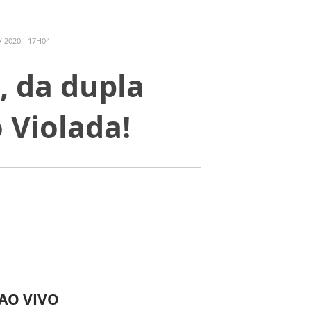
 2020 - 17H04
, da dupla
 Violada!
 AO VIVO