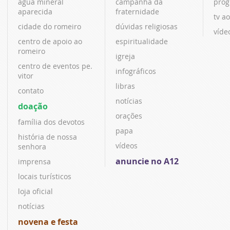
água mineral
campanha da
prog
aparecida
fraternidade
tv ao
cidade do romeiro
dúvidas religiosas
víde
centro de apoio ao
espiritualidade
romeiro
igreja
centro de eventos pe.
infográficos
vitor
libras
contato
notícias
doação
orações
família dos devotos
papa
história de nossa
vídeos
senhora
anuncie no A12
imprensa
locais turísticos
loja oficial
notícias
novena e festa