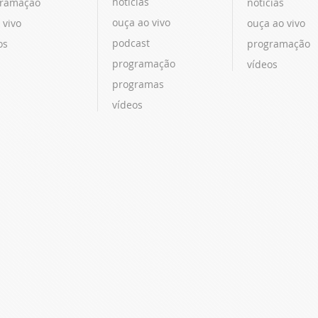
notícias
ramação
notícias
ouça ao vivo
 vivo
ouça ao vivo
podcast
os
programação
programação
vídeos
programas
vídeos