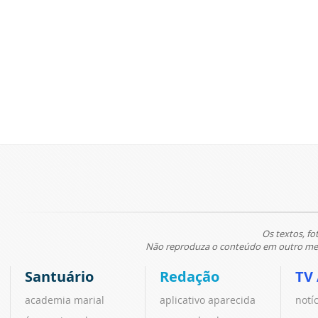
Os textos, fo
Não reproduza o conteúdo em outro meio
Santuário
Redação
TV
academia marial
aplicativo aparecida
notí