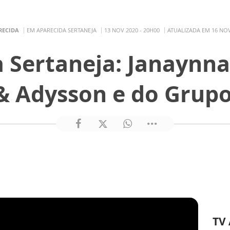
RECIDA
EM APARECIDA SERTANEJA
13 NOV 2020 - 20H00
ATUALIZADA EM 16 NOV
 Sertaneja: Janaynna
& Adysson e do Grupo
TV