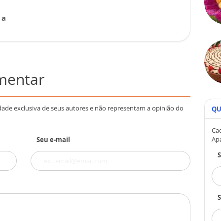
 a
omentar
dade exclusiva de seus autores e não representam a opinião do
QU
Cad
Ap
Seu e-mail
S