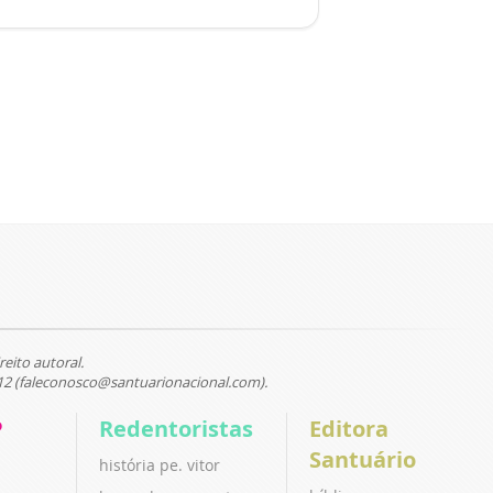
reito autoral.
12 (faleconosco@santuarionacional.com).
P
Redentoristas
Editora
Santuário
história pe. vitor