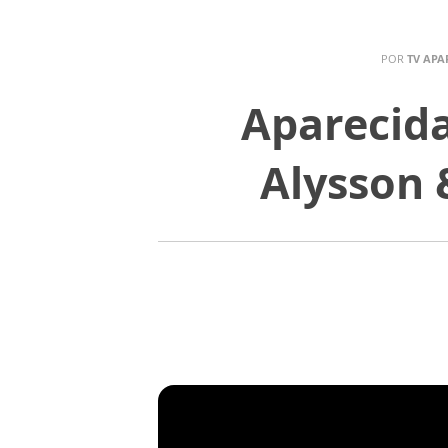
POR
TV APA
Aparecida
Alysson 