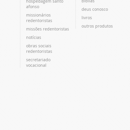
bíblias
hospedagem santo
afonso
deus conosco
missionários
livros
redentoristas
outros produtos
missões redentoristas
notícias
obras sociais
redentoristas
secretariado
vocacional