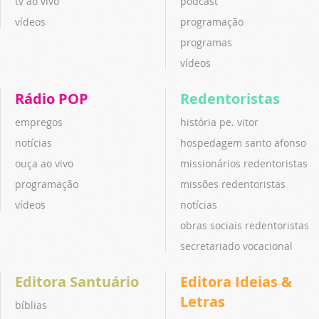
tv ao vivo
podcast
vídeos
programação
programas
vídeos
Rádio POP
Redentoristas
empregos
história pe. vitor
notícias
hospedagem santo afonso
ouça ao vivo
missionários redentoristas
programação
missões redentoristas
vídeos
notícias
obras sociais redentoristas
secretariado vocacional
Editora Santuário
Editora Ideias &
Letras
bíblias