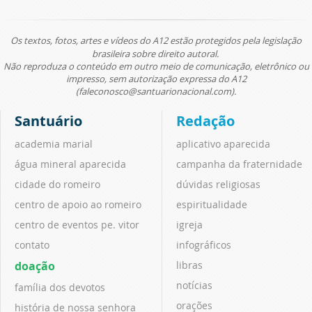
Os textos, fotos, artes e vídeos do A12 estão protegidos pela legislação
brasileira sobre direito autoral.
Não reproduza o conteúdo em outro meio de comunicação, eletrônico ou
impresso, sem autorização expressa do A12
(faleconosco@santuarionacional.com).
Santuário
Redação
academia marial
aplicativo aparecida
água mineral aparecida
campanha da fraternidade
cidade do romeiro
dúvidas religiosas
centro de apoio ao romeiro
espiritualidade
centro de eventos pe. vitor
igreja
contato
infográficos
doação
libras
notícias
família dos devotos
orações
história de nossa senhora