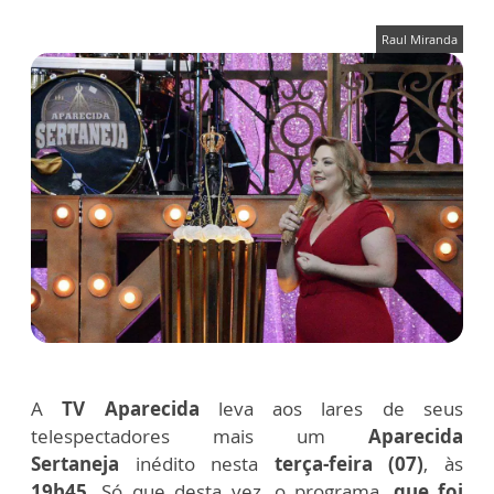
Raul Miranda
A
TV Aparecida
leva aos lares de seus
telespectadores mais um
Aparecida
Sertaneja
inédito nesta
terça-feira (07)
, às
19h45
. Só que desta vez, o programa,
que foi