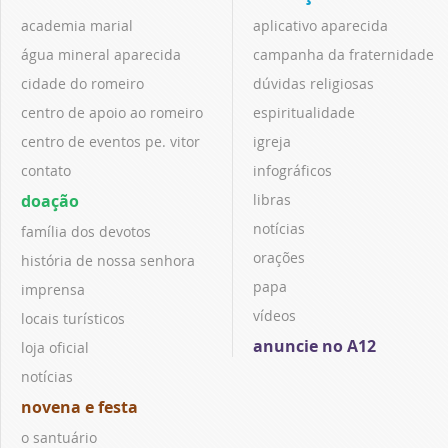
academia marial
aplicativo aparecida
água mineral aparecida
campanha da fraternidade
cidade do romeiro
dúvidas religiosas
centro de apoio ao romeiro
espiritualidade
centro de eventos pe. vitor
igreja
contato
infográficos
doação
libras
notícias
família dos devotos
orações
história de nossa senhora
papa
imprensa
vídeos
locais turísticos
anuncie no A12
loja oficial
notícias
novena e festa
o santuário