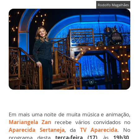
Rodolfo Magalhães
Em mais uma noite de muita música e animação,
Mariangela Zan
recebe vários convidados no
Aparecida Sertaneja
, da
TV Aparecida
. No
programa desta
terça-feira (17)
, às
19h30
,