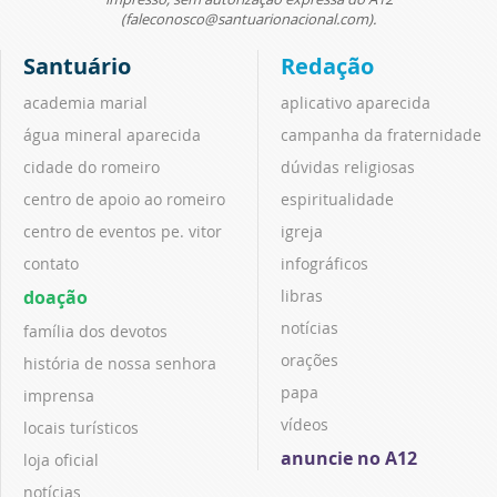
(faleconosco@santuarionacional.com).
Santuário
Redação
academia marial
aplicativo aparecida
água mineral aparecida
campanha da fraternidade
cidade do romeiro
dúvidas religiosas
centro de apoio ao romeiro
espiritualidade
centro de eventos pe. vitor
igreja
contato
infográficos
doação
libras
notícias
família dos devotos
orações
história de nossa senhora
papa
imprensa
vídeos
locais turísticos
anuncie no A12
loja oficial
notícias