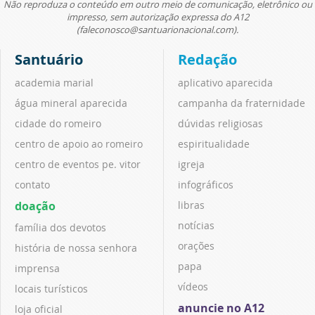
Não reproduza o conteúdo em outro meio de comunicação, eletrônico ou
impresso, sem autorização expressa do A12
(faleconosco@santuarionacional.com).
Santuário
Redação
academia marial
aplicativo aparecida
água mineral aparecida
campanha da fraternidade
cidade do romeiro
dúvidas religiosas
centro de apoio ao romeiro
espiritualidade
centro de eventos pe. vitor
igreja
contato
infográficos
doação
libras
notícias
família dos devotos
orações
história de nossa senhora
papa
imprensa
vídeos
locais turísticos
anuncie no A12
loja oficial