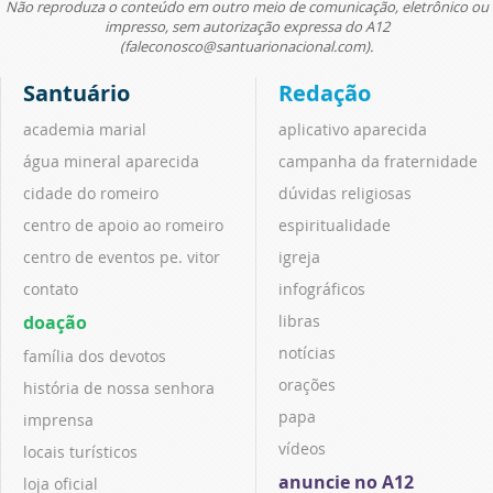
Não reproduza o conteúdo em outro meio de comunicação, eletrônico ou
impresso, sem autorização expressa do A12
(faleconosco@santuarionacional.com).
Santuário
Redação
academia marial
aplicativo aparecida
água mineral aparecida
campanha da fraternidade
cidade do romeiro
dúvidas religiosas
centro de apoio ao romeiro
espiritualidade
centro de eventos pe. vitor
igreja
contato
infográficos
doação
libras
notícias
família dos devotos
orações
história de nossa senhora
papa
imprensa
vídeos
locais turísticos
anuncie no A12
loja oficial