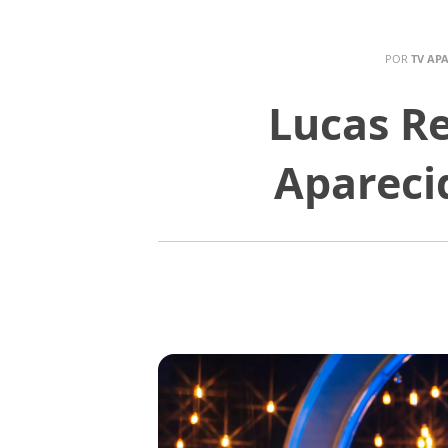
POR
TV AP
Lucas Re
Aparecid