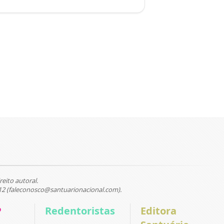
reito autoral.
12 (faleconosco@santuarionacional.com).
P
Redentoristas
Editora