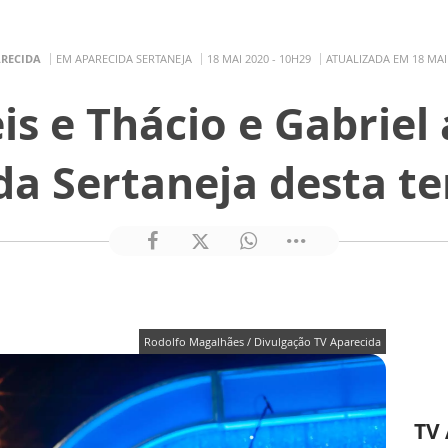
ARECIDA
EM APARECIDA SERTANEJA
18 MAI 2020 - 10H29
ATUALIZADA EM 18 MAI 
is e Thácio e Gabriel
a Sertaneja desta te
Rodolfo Magalhães / Divulgação TV Aparecida
TV