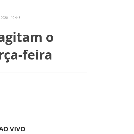
2020 - 10H43
 agitam o
rça-feira
 AO VIVO