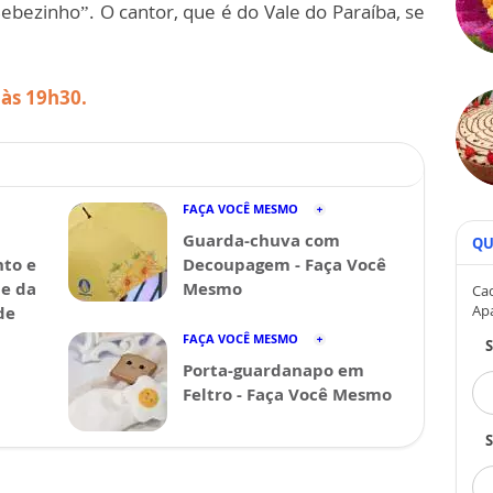
ebezinho”. O cantor, que é do Vale do Paraíba, se
 às 19h30.
FAÇA VOCÊ MESMO
Guarda-chuva com
QU
nto e
Decoupagem - Faça Você
de da
Mesmo
Cad
Ap
de
FAÇA VOCÊ MESMO
Porta-guardanapo em
Feltro - Faça Você Mesmo
S