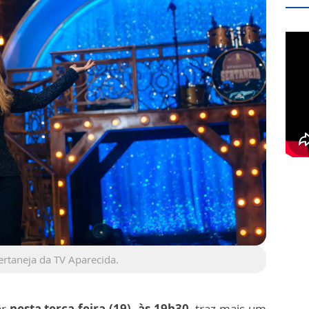
rtaneja da TV Aparecida.
ar
nesta terça-feira (19), às 19h30,
traz mais um