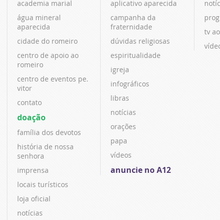
academia marial
aplicativo aparecida
notí
água mineral
campanha da
prog
aparecida
fraternidade
tv ao
cidade do romeiro
dúvidas religiosas
víde
centro de apoio ao
espiritualidade
romeiro
igreja
centro de eventos pe.
infográficos
vitor
libras
contato
notícias
doação
orações
família dos devotos
papa
história de nossa
vídeos
senhora
anuncie no A12
imprensa
locais turísticos
loja oficial
notícias