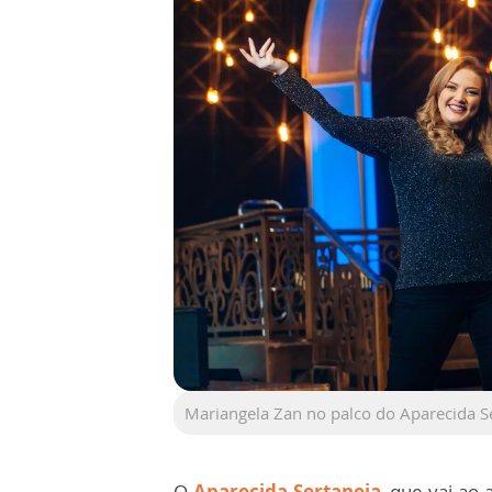
Mariangela Zan no palco do Aparecida Se
O
Aparecida Sertaneja
, que vai ao 