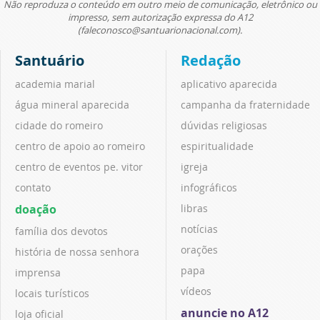
Não reproduza o conteúdo em outro meio de comunicação, eletrônico ou
impresso, sem autorização expressa do A12
(faleconosco@santuarionacional.com).
Santuário
Redação
academia marial
aplicativo aparecida
água mineral aparecida
campanha da fraternidade
cidade do romeiro
dúvidas religiosas
centro de apoio ao romeiro
espiritualidade
centro de eventos pe. vitor
igreja
contato
infográficos
doação
libras
notícias
família dos devotos
orações
história de nossa senhora
papa
imprensa
vídeos
locais turísticos
anuncie no A12
loja oficial