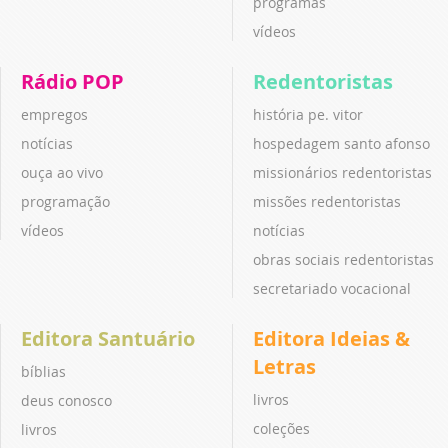
programas
vídeos
Rádio POP
Redentoristas
empregos
história pe. vitor
notícias
hospedagem santo afonso
ouça ao vivo
missionários redentoristas
programação
missões redentoristas
vídeos
notícias
obras sociais redentoristas
secretariado vocacional
Editora Santuário
Editora Ideias &
Letras
bíblias
livros
deus conosco
coleções
livros