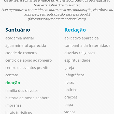
Os textos, fotos, artes e vídeos do A12 estão protegidos pela legislação
brasileira sobre direito autoral.
Não reproduza o conteúdo em outro meio de comunicação, eletrônico ou
impresso, sem autorização expressa do A12
(faleconosco@santuarionacional.com).
Santuário
Redação
academia marial
aplicativo aparecida
água mineral aparecida
campanha da fraternidade
cidade do romeiro
dúvidas religiosas
centro de apoio ao romeiro
espiritualidade
centro de eventos pe. vitor
igreja
contato
infográficos
doação
libras
notícias
família dos devotos
orações
história de nossa senhora
papa
imprensa
vídeos
locais turísticos