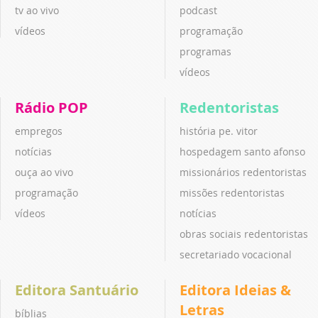
tv ao vivo
podcast
vídeos
programação
programas
vídeos
Rádio POP
Redentoristas
empregos
história pe. vitor
notícias
hospedagem santo afonso
ouça ao vivo
missionários redentoristas
programação
missões redentoristas
vídeos
notícias
obras sociais redentoristas
secretariado vocacional
Editora Santuário
Editora Ideias &
Letras
bíblias